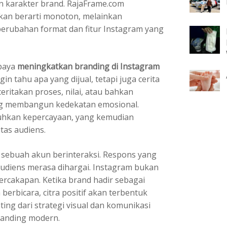
 karakter brand. RajaFrame.com
kan berarti monoton, melainkan
erubahan format dan fitur Instagram yang
paya
meningkatkan branding di Instagram
gin tahu apa yang dijual, tetapi juga cerita
eritakan proses, nilai, atau bahkan
ng membangun kedekatan emosional.
uhkan kepercayaan, yang kemudian
tas audiens.
ra sebuah akun berinteraksi. Respons yang
udiens merasa dihargai. Instagram bukan
ercakapan. Ketika brand hadir sebagai
rbicara, citra positif akan terbentuk
ting dari strategi visual dan komunikasi
randing modern.