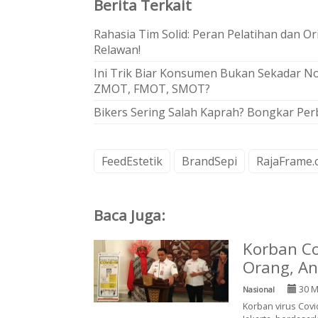
Berita Terkait
Rahasia Tim Solid: Peran Pelatihan dan O
Relawan!
Ini Trik Biar Konsumen Bukan Sekadar No
ZMOT, FMOT, SMOT?
Bikers Sering Salah Kaprah? Bongkar Pe
FeedEstetik
BrandSepi
RajaFrame.
Baca Juga:
Korban Co
Orang, An
30 M
Nasional
Korban virus Covi