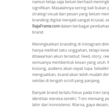
namun tetap saja belum berhasil meningk
signifikan. Masalahnya sering kali bukan
strategi visual dan pesan yang belum me
branding digital menjadi sangat krusial, s
RajaFrame.com
dalam berbagai pembahasan
brand.
Meningkatkan branding di Instagram dimu
hanya melihat satu unggahan, tetapi kes
ditawarkan akun tersebut. Feed, story, re
semuanya membentuk kesan yang utuh. Ket
kosong, audiens akan cepat lupa. Sebalikn
menguatkan, brand akan lebih mudah diin
sekilas di tengah scroll yang panjang.
Banyak brand terlalu fokus pada tren ta
identitas mereka sendiri. Tren memang pe
lahir dari konsistensi. Warna, gaya desai