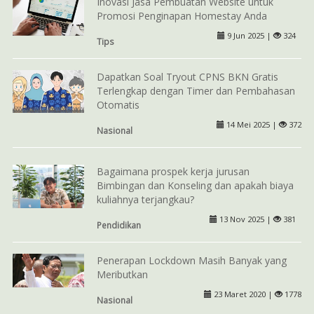
Inovasi Jasa Pembuatan Website untuk
Promosi Penginapan Homestay Anda
9 Jun 2025 |
324
Tips
Dapatkan Soal Tryout CPNS BKN Gratis
Terlengkap dengan Timer dan Pembahasan
Otomatis
14 Mei 2025 |
372
Nasional
Bagaimana prospek kerja jurusan
Bimbingan dan Konseling dan apakah biaya
kuliahnya terjangkau?
13 Nov 2025 |
381
Pendidikan
Penerapan Lockdown Masih Banyak yang
Meributkan
23 Maret 2020 |
1778
Nasional