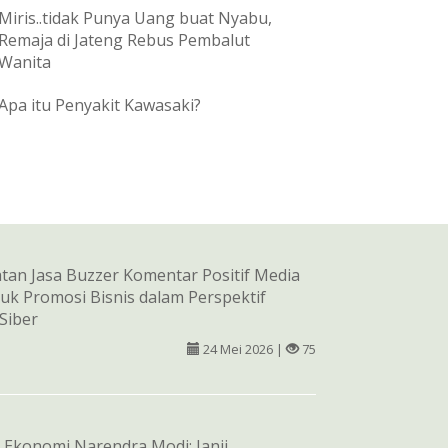
Miris..tidak Punya Uang buat Nyabu,
Remaja di Jateng Rebus Pembalut
Wanita
Apa itu Penyakit Kawasaki?
an Jasa Buzzer Komentar Positif Media
tuk Promosi Bisnis dalam Perspektif
 Siber
24 Mei 2026 |
75
 Ekonomi Narendra Modi: Janji