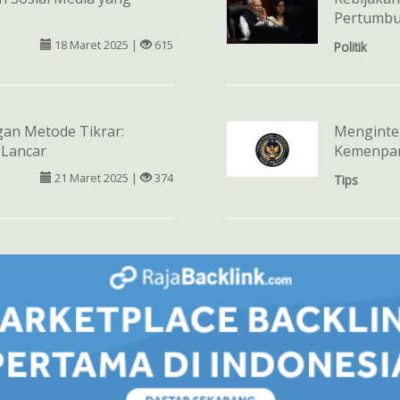
Pertumbu
18 Maret 2025 |
615
Politik
gan Metode Tikrar:
Menginte
 Lancar
Kemenpar
21 Maret 2025 |
374
Tips