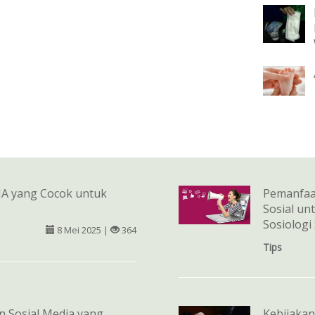
A yang Cocok untuk
Pemanfaat
Sosial un
Sosiologi
8 Mei 2025 |
364
Tips
 Sosial Media yang
Kebijakan