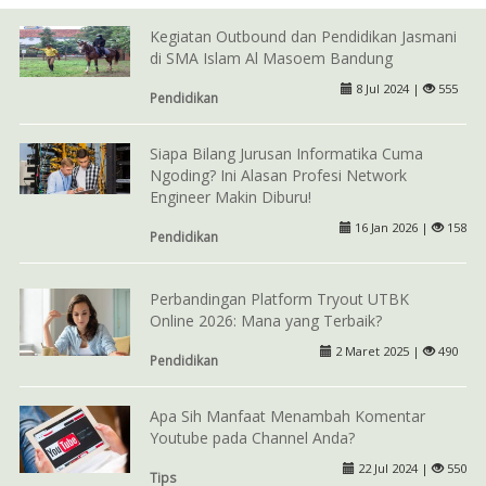
Kegiatan Outbound dan Pendidikan Jasmani
di SMA Islam Al Masoem Bandung
8 Jul 2024 |
555
Pendidikan
Siapa Bilang Jurusan Informatika Cuma
Ngoding? Ini Alasan Profesi Network
Engineer Makin Diburu!
16 Jan 2026 |
158
Pendidikan
Perbandingan Platform Tryout UTBK
Online 2026: Mana yang Terbaik?
2 Maret 2025 |
490
Pendidikan
Apa Sih Manfaat Menambah Komentar
Youtube pada Channel Anda?
22 Jul 2024 |
550
Tips