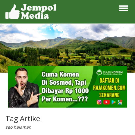
Tag Artikel
seo halaman