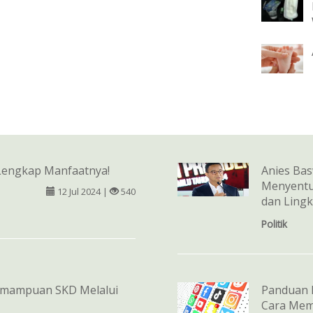
Lengkap Manfaatnya!
Anies Bas
Menyentu
12 Jul 2024 |
540
dan Ling
Politik
emampuan SKD Melalui
Panduan 
Cara Mem