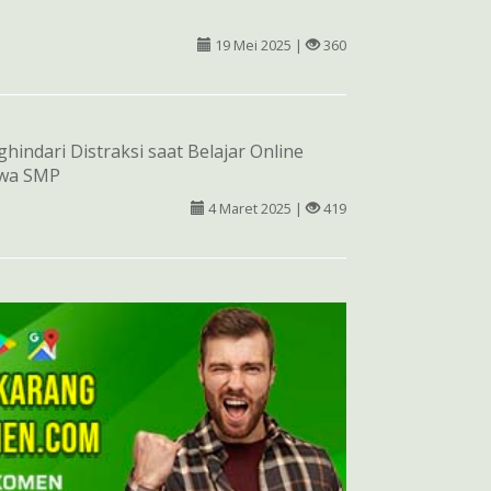
19 Mei 2025 |
360
hindari Distraksi saat Belajar Online
swa SMP
4 Maret 2025 |
419