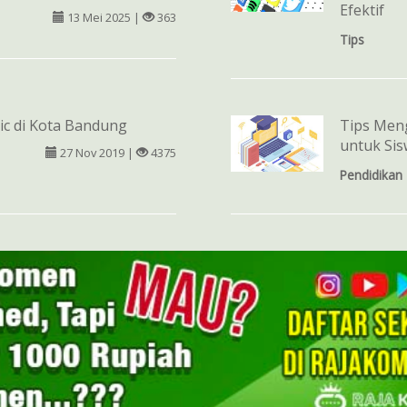
Efektif
13 Mei 2025 |
363
Tips
ic di Kota Bandung
Tips Meng
untuk Si
27 Nov 2019 |
4375
Pendidikan