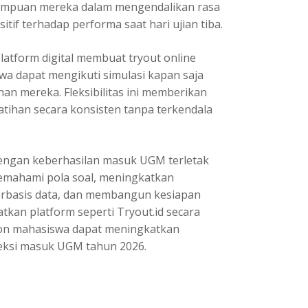
ampuan mereka dalam mengendalikan rasa
tif terhadap performa saat hari ujian tiba.
atform digital membuat tryout online
swa dapat mengikuti simulasi kapan saja
an mereka. Fleksibilitas ini memberikan
atihan secara konsisten tanpa terkendala
dengan keberhasilan masuk UGM terletak
ahami pola soal, meningkatkan
erbasis data, dan membangun kesiapan
kan platform seperti Tryout.id secara
calon mahasiswa dapat meningkatkan
leksi masuk UGM tahun 2026.