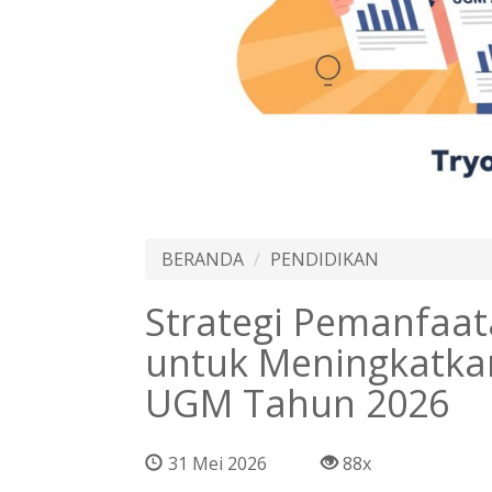
BERANDA
PENDIDIKAN
Strategi Pemanfaat
untuk Meningkatka
UGM Tahun 2026
31 Mei 2026
88x