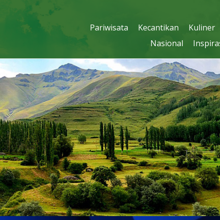
Pariwisata
Kecantikan
Kuliner
Nasional
Inspira