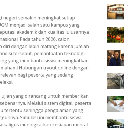
i negeri semakin meningkat setiap
 UGM menjadi salah satu kampus yang
reputasi akademik dan kualitas lulusannya
nasional. Pada tahun 2026, calon
 diri dengan lebih matang karena jumlah
ondisi tersebut, pemanfaatan teknologi
enting yang membantu siswa meningkatkan
 memahami Hubungan tryout online dengan
 relevan bagi peserta yang sedang
leksi.
i ujian yang dirancang untuk memberikan
ebenarnya. Melalui sistem digital, peserta
tu tertentu sehingga pengalaman yang
gguhnya. Simulasi ini membantu siswa
aligus meningkatkan kesiapan mental