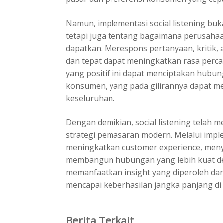
Namun,
implementasi social listening
buka
tetapi juga tentang bagaimana perusaha
dapatkan. Merespons pertanyaan, kritik, 
dan tepat dapat meningkatkan rasa percay
yang positif ini dapat menciptakan hubun
konsumen, yang pada gilirannya dapat m
keseluruhan.
Dengan demikian, social listening telah m
strategi pemasaran modern. Melalui imple
meningkatkan customer experience, menyus
membangun hubungan yang lebih kuat d
memanfaatkan insight yang diperoleh dari
mencapai keberhasilan jangka panjang di 
Berita Terkait