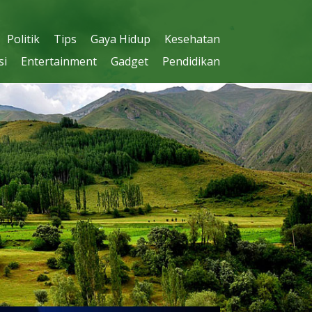
Politik
Tips
Gaya Hidup
Kesehatan
si
Entertainment
Gadget
Pendidikan