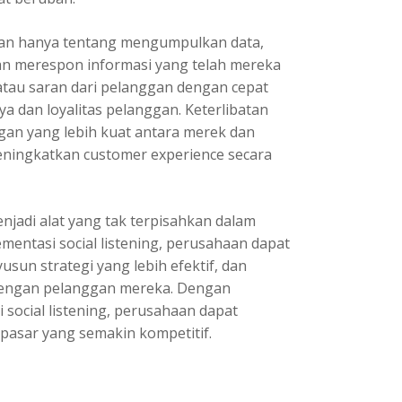
n hanya tentang mengumpulkan data,
an merespon informasi yang telah mereka
atau saran dari pelanggan dengan cepat
a dan loyalitas pelanggan. Keterlibatan
gan yang lebih kuat antara merek dan
eningkatkan customer experience secara
enjadi alat yang tak terpisahkan dalam
mentasi social listening, perusahaan dapat
un strategi yang lebih efektif, dan
engan pelanggan mereka. Dengan
 social listening, perusahaan dapat
pasar yang semakin kompetitif.