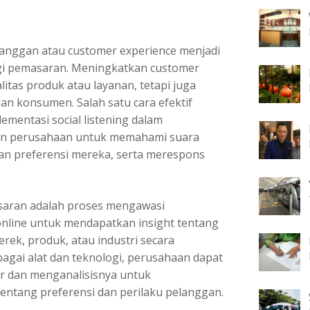
elanggan atau customer experience menjadi
egi pemasaran. Meningkatkan customer
itas produk atau layanan, tetapi juga
n konsumen. Salah satu cara efektif
lementasi social listening dalam
kan perusahaan untuk memahami suara
an preferensi mereka, serta merespons
saran
adalah proses mengawasi
online untuk mendapatkan insight tentang
ek, produk, atau industri secara
gai alat dan teknologi, perusahaan dapat
r dan menganalisisnya untuk
entang preferensi dan perilaku pelanggan.