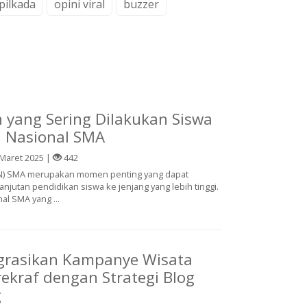
pilkada
opini viral
buzzer
 yang Sering Dilakukan Siswa
n Nasional SMA
Maret 2025 |
442
UN) SMA merupakan momen penting yang dapat
jutan pendidikan siswa ke jenjang yang lebih tinggi.
l SMA yang ...
grasikan Kampanye Wisata
kraf dengan Strategi Blog
g