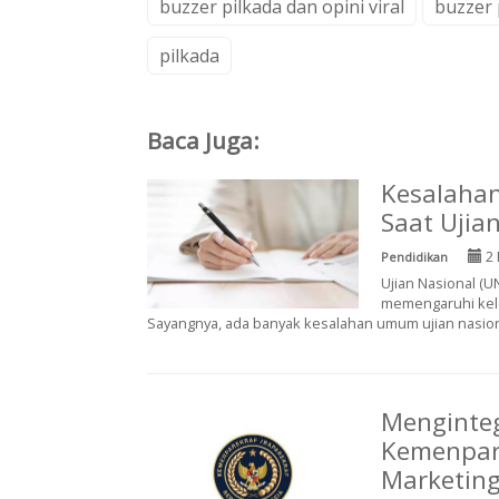
buzzer pilkada dan opini viral
buzzer 
pilkada
Baca Juga:
Kesalahan
Saat Ujia
2 
Pendidikan
Ujian Nasional (
memengaruhi kelan
Sayangnya, ada banyak kesalahan umum ujian nasiona
Menginte
Kemenpare
Marketin