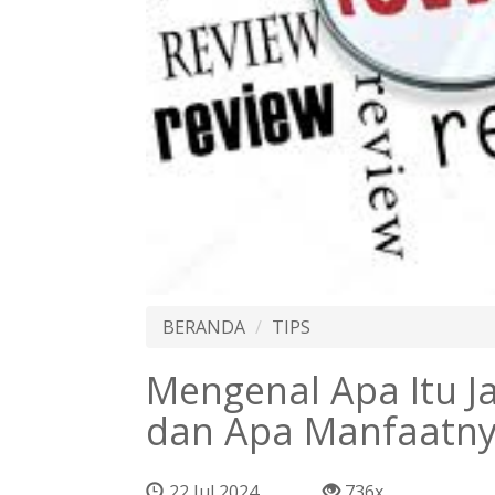
BERANDA
TIPS
Mengenal Apa Itu J
dan Apa Manfaatn
22 Jul 2024
736x