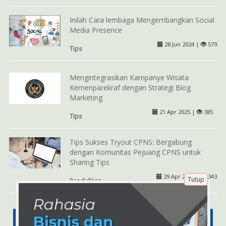
Inilah Cara lembaga Mengembangkan Social
Media Presence
28 Jun 2024 |
579
Tips
Mengintegrasikan Kampanye Wisata
Kemenparekraf dengan Strategi Blog
Marketing
21 Apr 2025 |
385
Tips
Tips Sukses Tryout CPNS: Bergabung
dengan Komunitas Pejuang CPNS untuk
Sharing Tips
29 Apr 2025 |
343
Tutup
Pendidikan