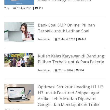
12 Apr 2026 |
111
Tips
Bank Soal SMP Online: Pilihan
Terbaik untuk Latihan Soal
2 Maret 2025 |
448
Pendidikan
Kuliah Kelas Karyawan di Bandung:
Pilihan Terbaik untuk Para Pekerja
20 Jun 2024 |
584
Pendidikan
Optimasi Struktur Heading H1 H2
H3 untuk Featured Snippet agar
Artikel Lebih Mudah Dipahami
Google dan Mendapatkan Trafik