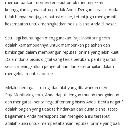
memanfaatkan momen tersebut untuk menunjukkan
keunggulan layanan atau produk Anda. Dengan cara ini, Anda
tidak hanya menjaga reputasi online, tetapi juga mengambil
kesempatan untuk meningkatkan posisi bisnis Anda di pasar.
Satu lagi keuntungan menggunakan
RajaMonitoring.com
adalah kemampuannya untuk memberikan pelatihan dan
bimbingan dalam membangun reputasi online yang lebih kuat.
Dalam dunia bisnis digital yang terus berubah, penting untuk
selalu meningkatkan pengetahuan dan keterampilan dalam
mengelola reputasi online.
Melalui berbagai strategi dan alat yang ditawarkan oleh
RajaMonitoring.com
, Anda dapat dengan mudah menghindari
dan mengatasi berita negatif tentang bisnis Anda. Berita negatif
adalah bagian yang tidak terhindarkan dari dunia bisnis, tetapi
bagaimana Anda merespons dan mengelola isu tersebut
adalah kunci untuk mempertahankan reputasi online yang baik