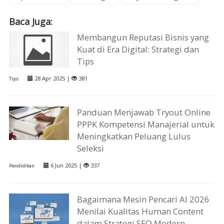
Baca Juga:
Membangun Reputasi Bisnis yang
Kuat di Era Digital: Strategi dan
Tips
28 Apr 2025 |
381
Tips
Panduan Menjawab Tryout Online
PPPK Kompetensi Manajerial untuk
Meningkatkan Peluang Lulus
Seleksi
6 Jun 2025 |
337
Pendidikan
Bagaimana Mesin Pencari AI 2026
Menilai Kualitas Human Content
dalam Strategi SEO Modern