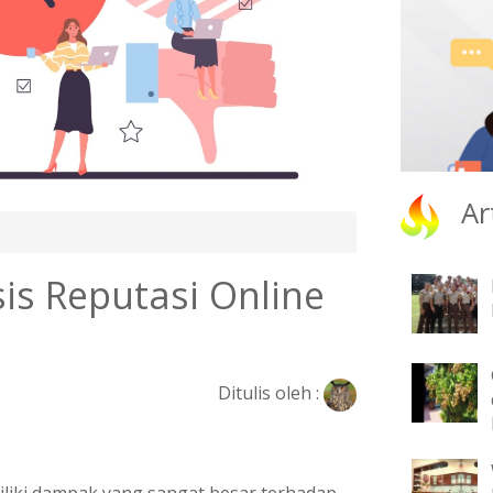
Ar
is Reputasi Online
Ditulis oleh :