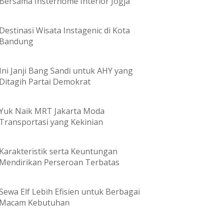
Bersama Insterhome Interior Jogja
Destinasi Wisata Instagenic di Kota
Bandung
Ini Janji Bang Sandi untuk AHY yang
Ditagih Partai Demokrat
Yuk Naik MRT Jakarta Moda
Transportasi yang Kekinian
Karakteristik serta Keuntungan
Mendirikan Perseroan Terbatas
Sewa Elf Lebih Efisien untuk Berbagai
Macam Kebutuhan