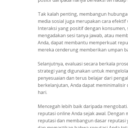
positif daripada hanya bereaksi terhadap i
Tak kalah penting, membangun hubungan
media sosial juga merupakan cara efektif 
Interaksi yang positif dengan konsumen,
mengadakan sesi tanya jawab, atau memb
Anda, dapat membantu memperkuat reputas
mereka cenderung memberikan umpan bali
Selanjutnya, evaluasi secara berkala pro
strategi yang digunakan untuk mengelola r
penyesuaian dan terus belajar dari pengal
berkelanjutan, Anda dapat meminimalisir
hari.
Mencegah lebih baik daripada mengobati
reputasi online Anda sejak awal. Dengan
reputasi dan membangun dasar reputasi y
dan memastikan bahwa reputasi Anda tetap 