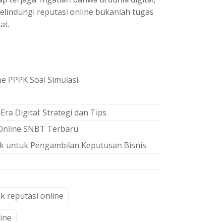
elindungi reputasi online bukanlah tugas
at.
e PPPK Soal Simulasi
a Digital: Strategi dan Tips
 Online SNBT Terbaru
k untuk Pengambilan Keputusan Bisnis
 reputasi online
ine