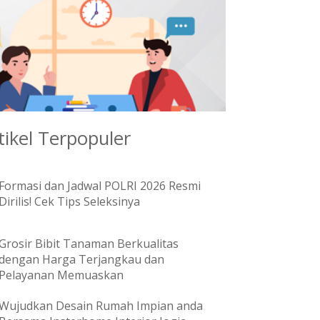
tikel Terpopuler
Formasi dan Jadwal POLRI 2026 Resmi
Dirilis! Cek Tips Seleksinya
Grosir Bibit Tanaman Berkualitas
dengan Harga Terjangkau dan
Pelayanan Memuaskan
Wujudkan Desain Rumah Impian anda