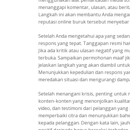
menggunakan alat pemantauan media sos
menanggapi komentar, ulasan, atau berit
Langkah ini akan membantu Anda mengam
reputasi online buruk tersebut menyebar l
Setelah Anda mengetahui apa yang sedang
respons yang tepat. Tanggapan resmi har
Jika ada kritik atau ulasan negatif yang
terbuka. Sampaikan permohonan maaf jik
jelaskan langkah yang akan diambil untu
Menunjukkan kepedulian dan respons ya
meredakan situasi dan mengurangi dampa
Setelah menangani krisis, penting untuk 
konten-konten yang menonjolkan kualitas 
video, dan testimoni dari pelanggan yang 
memperbaiki citra dan menunjukkan bah
kepada pelanggan. Dengan kata lain, jauh 