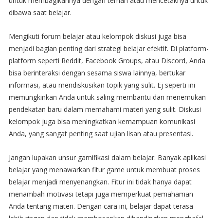
untuk membagikannya dengan teman atau mencetaknya untuk
dibawa saat belajar.
Mengikuti forum belajar atau kelompok diskusi juga bisa
menjadi bagian penting dari strategi belajar efektif. Di platform-
platform seperti Reddit, Facebook Groups, atau Discord, Anda
bisa berinteraksi dengan sesama siswa lainnya, bertukar
informasi, atau mendiskusikan topik yang sulit. Ej seperti ini
memungkinkan Anda untuk saling membantu dan menemukan
pendekatan baru dalam memahami materi yang sulit. Diskusi
kelompok juga bisa meningkatkan kemampuan komunikasi
Anda, yang sangat penting saat ujian lisan atau presentasi.
Jangan lupakan unsur gamifikasi dalam belajar. Banyak aplikasi
belajar yang menawarkan fitur game untuk membuat proses
belajar menjadi menyenangkan. Fitur ini tidak hanya dapat
menambah motivasi tetapi juga memperkuat pemahaman
Anda tentang materi. Dengan cara ini, belajar dapat terasa