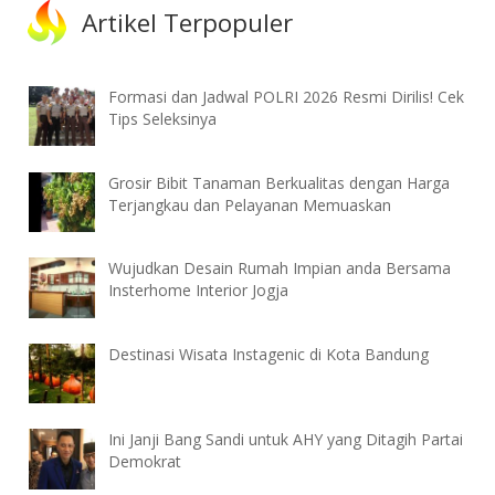
Artikel Terpopuler
Formasi dan Jadwal POLRI 2026 Resmi Dirilis! Cek
Tips Seleksinya
Grosir Bibit Tanaman Berkualitas dengan Harga
Terjangkau dan Pelayanan Memuaskan
Wujudkan Desain Rumah Impian anda Bersama
Insterhome Interior Jogja
Destinasi Wisata Instagenic di Kota Bandung
Ini Janji Bang Sandi untuk AHY yang Ditagih Partai
Demokrat