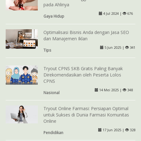
pada Ahlinya
4 Jul 2024 |
676
Gaya Hidup
Optimalisasi Bisnis Anda dengan Jasa SEO
dan Manajemen Iklan
5 Jun 2025 |
341
Tips
Tryout CPNS SKB Gratis Paling Banyak
Direkomendasikan oleh Peserta Lolos
CPNS
14 Mei 2025 |
348
Nasional
Tryout Online Farmasi: Persiapan Optimal
untuk Sukses di Dunia Farmasi Komunitas
Online
17 Jun 2025 |
328
Pendidikan