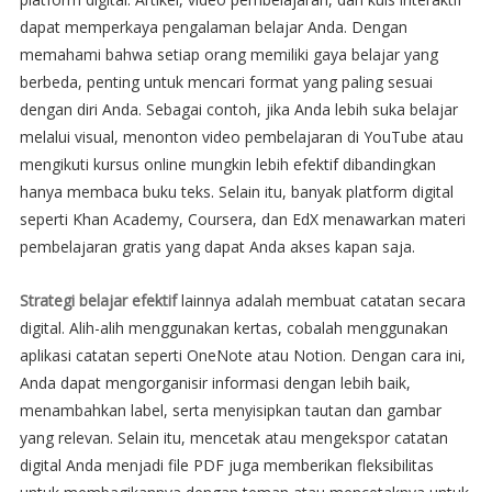
dapat memperkaya pengalaman belajar Anda. Dengan
memahami bahwa setiap orang memiliki gaya belajar yang
berbeda, penting untuk mencari format yang paling sesuai
dengan diri Anda. Sebagai contoh, jika Anda lebih suka belajar
melalui visual, menonton video pembelajaran di YouTube atau
mengikuti kursus online mungkin lebih efektif dibandingkan
hanya membaca buku teks. Selain itu, banyak platform digital
seperti Khan Academy, Coursera, dan EdX menawarkan materi
pembelajaran gratis yang dapat Anda akses kapan saja.
Strategi belajar efektif
lainnya adalah membuat catatan secara
digital. Alih-alih menggunakan kertas, cobalah menggunakan
aplikasi catatan seperti OneNote atau Notion. Dengan cara ini,
Anda dapat mengorganisir informasi dengan lebih baik,
menambahkan label, serta menyisipkan tautan dan gambar
yang relevan. Selain itu, mencetak atau mengekspor catatan
digital Anda menjadi file PDF juga memberikan fleksibilitas