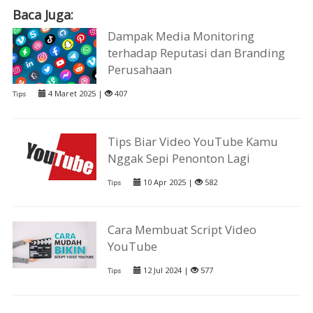
Baca Juga:
Dampak Media Monitoring
terhadap Reputasi dan Branding
Perusahaan
4 Maret 2025 |
407
Tips
Tips Biar Video YouTube Kamu
Nggak Sepi Penonton Lagi
10 Apr 2025 |
582
Tips
Cara Membuat Script Video
YouTube
12 Jul 2024 |
577
Tips