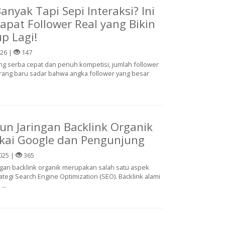
anyak Tapi Sepi Interaksi? Ini
apat Follower Real yang Bikin
p Lagi!
026 |
147
yang serba cepat dan penuh kompetisi, jumlah follower
 orang baru sadar bahwa angka follower yang besar
un Jaringan Backlink Organik
kai Google dan Pengunjung
025 |
365
an backlink organik merupakan salah satu aspek
ategi Search Engine Optimization (SEO). Backlink alami
...