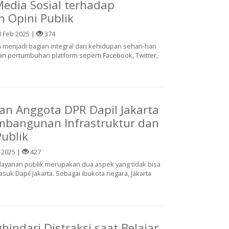
edia Sosial terhadap
 Opini Publik
 Feb 2025 |
374
h menjadi bagian integral dari kehidupan sehari-hari
gan pertumbuhan platform seperti Facebook, Twitter,
tan Anggota DPR Dapil Jakarta
mbangunan Infrastruktur dan
ublik
 2025 |
427
 layanan publik merupakan dua aspek yang tidak bisa
k Dapil Jakarta. Sebagai ibukota negara, Jakarta
hindari Distraksi saat Belajar