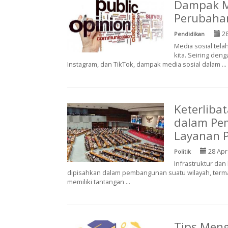
Dampak M
Perubahan
28
Pendidikan
Media sosial tela
kita. Seiring den
Instagram, dan TikTok, dampak media sosial dalam ...
Keterliba
dalam Pe
Layanan P
28 Apr
Politik
Infrastruktur dan
dipisahkan dalam pembangunan suatu wilayah, termasu
memiliki tantangan ...
Tips Meng