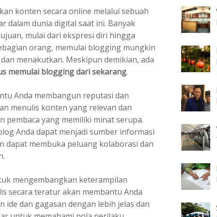
kan konten secara online melalui sebuah
r dalam dunia digital saat ini. Banyak
juan, mulai dari ekspresi diri hingga
ebagian orang, memulai blogging mungkin
r dan menakutkan. Meskipun demikian, ada
s memulai blogging dari sekarang
.
antu Anda membangun reputasi dan
gan menulis konten yang relevan dan
n pembaca yang memiliki minat serupa.
 blog Anda dapat menjadi sumber informasi
an dapat membuka peluang kolaborasi dan
n.
untuk mengembangkan keterampilan
lis secara teratur akan membantu Anda
de dan gagasan dengan lebih jelas dan
lajar untuk memahami pola perilaku